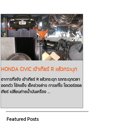
HONDA CIVIC เข้าเกียร์ R แล้วกระตุก
TOYOTA CAMRY น้ำมันเก
เกียร์ D แล้วรถไม่วิ่งต้อ
อาการที่แจ้ง เข้าเกียร์ R แล้วกระตุก รถกระตุกเวลา
ออกตัว โช้คแข็ง เช็คช่วงล่าง การแก้ไข โอเวอร์ฮอล
สตาร์ทรถเข้าเกียร์ Dแล้วรถไม่วิ่ง! ต้องส
เกียร์ เปลี่ยนถ่ายน้ำมันเครื่อง ...
เครื่องรอ!! ทิ้งเอาไว้รถจะวิ่งไม่
น้ำมันเกียร์ซึม...
Featured Posts