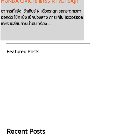
HONDA CIVIC เข้าเกียร์ R แล้วกระตุก
TOYOTA CAMRY น้ำมันเก
เกียร์ D แล้วรถไม่วิ่งต้อ
อาการที่แจ้ง เข้าเกียร์ R แล้วกระตุก รถกระตุกเวลา
ออกตัว โช้คแข็ง เช็คช่วงล่าง การแก้ไข โอเวอร์ฮอล
สตาร์ทรถเข้าเกียร์ Dแล้วรถไม่วิ่ง! ต้องส
เกียร์ เปลี่ยนถ่ายน้ำมันเครื่อง ...
เครื่องรอ!! ทิ้งเอาไว้รถจะวิ่งไม่
น้ำมันเกียร์ซึม...
Featured Posts
Recent Posts