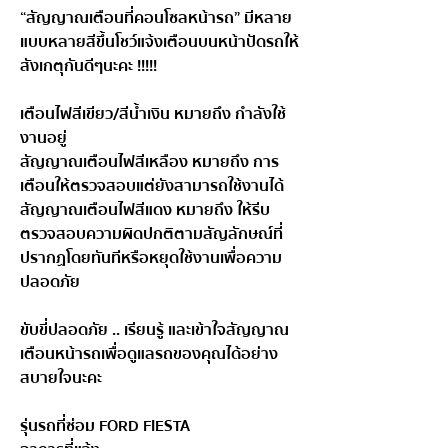
“สัญญาณเตือนที่คอนโซลหน้ารถ” มีหลาย
แบบหลายสีขึ้นโชว์แจ้งเตือนบนหน้าปัดรถให้
สังเกตุกันดีๆนะคะ !!!!!
เตือนไฟสีเขียว/สีน้ำเงิน หมายถึง กำลังใช้
งานอยู่
สัญญาณเตือนไฟสีเหลือง หมายถึง การ
เตือนให้ตรวจสอบแต่ยังสามารถใช้งานได้
สัญญาณเตือนไฟสีแดง หมายถึง ให้รีบ
ตรวจสอบความผิดปกติตามสัญลักษณ์ที่
ปรากฏโดยทันทีหรือหยุดใช้งานเพื่อความ
ปลอดภัย
ขับขี่ปลอดภัย .. เรียนรู้ และเข้าใจสัญญาณ
เตือนหน้ารถเพื่อดูแลรถของคุณได้อย่าง
สบายใจนะคะ
รุ่นรถที่ซ่อม FORD FIESTA