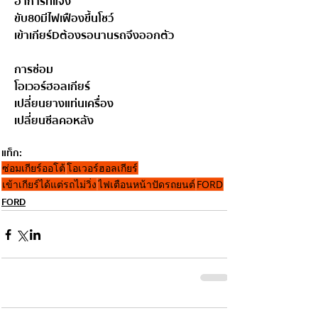
อาการที่แจ้ง
ขับ80มีไฟเฟืองขึ้นโชว์
เข้าเกียร์Dต้องรอนานรถจึงออกตัว
การซ่อม
โอเวอร์ฮอลเกียร์
เปลี่ยนยางแท่นเครื่อง
เปลี่ยนซีลคอหลัง
แท็ก:
ซ่อมเกียร์ออโต้
โอเวอร์ฮอลเกียร์
เข้าเกียร์ได้แต่รถไม่วิ่ง
ไฟเตือนหน้าปัดรถยนต์
FORD
FORD