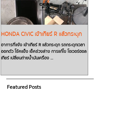
HONDA CIVIC เข้าเกียร์ R แล้วกระตุก
TOYOTA CAMRY น้ำมันเก
เกียร์ D แล้วรถไม่วิ่งต้อ
อาการที่แจ้ง เข้าเกียร์ R แล้วกระตุก รถกระตุกเวลา
ออกตัว โช้คแข็ง เช็คช่วงล่าง การแก้ไข โอเวอร์ฮอล
สตาร์ทรถเข้าเกียร์ Dแล้วรถไม่วิ่ง! ต้องส
เกียร์ เปลี่ยนถ่ายน้ำมันเครื่อง ...
เครื่องรอ!! ทิ้งเอาไว้รถจะวิ่งไม่
น้ำมันเกียร์ซึม...
Featured Posts