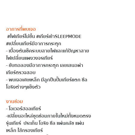
อาการที่พบเจอ
#ไฟเก
ียร์ไม่ขึ้น 
#เก
ียร์เข้าSLEEPMODE 
#เปล
ี่ยนเกียร์มีอาการกระตุก
- เบื้องต้นเช็คระบบสายไฟและแก้ปัญหาสาย
ไฟเปลี่ยนแผงวงจรเกียร์
- ขับทอลองมีอาการกระตุก เลยเสนอผ่า
เกียร์ตรวจสอบ 
- พบเจอเศษเหล็ก มีลูกปืนปั้มเกียร์แตก ซีล
โอริงต่างๆแข็งตัว
งานซ่อม
- โอเวอร์ฮอลเกียร์
-เปลี่ยนอะไหล่ชุดซ่อมภายในใหม่ทั้งหมดตรง
รุ่นเกียร์  ประเก็น โอริง ซีล แผ่นคลัช แผ่น
เหล็ก ไส้กรองเกียร์ 