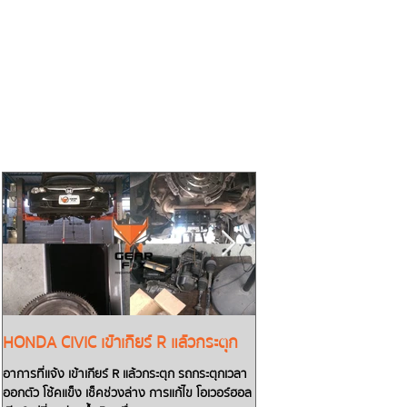
HONDA CIVIC เข้าเกียร์ R แล้วกระตุก
TOYOTA CAMRY น้ำมันเก
เกียร์ D แล้วรถไม่วิ่งต้อ
อาการที่แจ้ง เข้าเกียร์ R แล้วกระตุก รถกระตุกเวลา
ออกตัว โช้คแข็ง เช็คช่วงล่าง การแก้ไข โอเวอร์ฮอล
สตาร์ทรถเข้าเกียร์ Dแล้วรถไม่วิ่ง! ต้องส