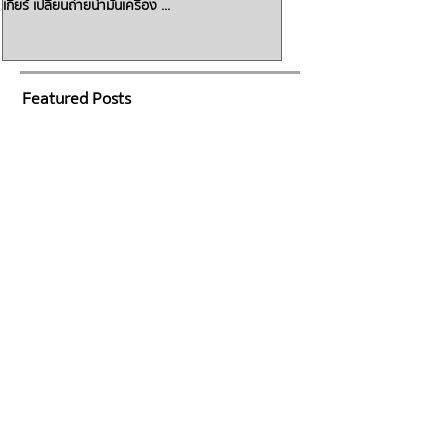
เกียร์ เปลี่ยนถ่ายน้ำมันเครื่อง ...
เครื่องรอ!! ทิ้งเอาไว้รถจะวิ่งไม่
น้ำมันเกียร์ซึม...
Featured Posts