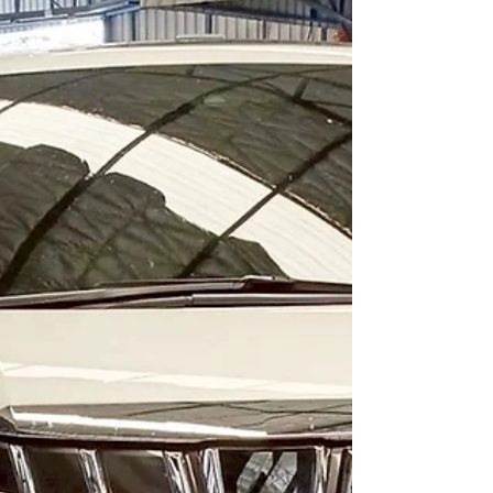
รั่วซึม 4.โอริงวีเทค รั่วซึม 5.ยางกันโคลงหน้า
หลวม...