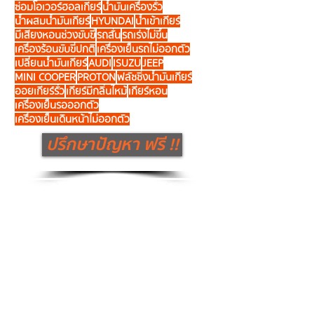
รถมีเสียงดัง
ไฟเตือนหน้าปัดรถยนต์
HONDA
น้ำมันเกียร์รั่ว
NISSAN
เกียร์วืด
ALTIS
CAMRY
BENZ
CHEVROLET
CIVIC
MAZDA
MITSUBISHI
FORD
WISH
เข้าเกียร์ไม่ได้
BMW
LEXUS
ซ่อมบำรุงทั่วไป
ซ่อมเกียร์
ซ่อมโอเวอร์ฮอลเกียร์
น้ำมันเครื่องรั่ว
น้ำผสมน้ำมันเกียร์
HYUNDAI
น้ำเข้าเกียร์
มีเสียงหอนช่วงขับขี่
รถสั่น
รถเร่งไม่ขึ้น
เครื่องร้อนขับขี่ปกติ
เครื่องเย็นรถไม่ออกตัว
เปลี่ยนน้ำมันเกียร์
AUDI
ISUZU
JEEP
MINI COOPER
PROTON
ฟลัชชิ่งน้ำมันเกียร์
ออยเกียร์รั่ว
เกียร์มีกลิ่นไหม้
เกียร์หอน
เครื่องเย็นรอออกตัว
เครื่องเย็นเดินหน้าไม่ออกตัว
ปรึกษาปัญหา ฟรี !!