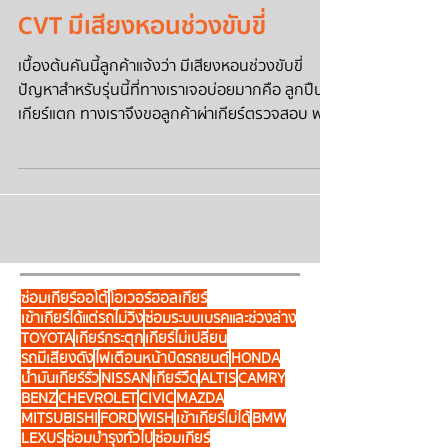
TOYOTA ALPHARD AGH30
CVT มีเสียงหอนช่วงขับขี่
เบื้องต้นคันนี้ลูกค้าแจ้งว่า มีเสียงหอนช่วงขับขี่
ปัญหาสำหรับรุ่นนี้ที่ทางเราเจอบ่อยมากคือ ลูกปืน
เกียร์แตก ทางเราจึงขอลูกค้าผ่าเกียร์ตรวจสอบ พบ
เจอความเสียหาย 1. #ลูกปืนCVTแตก 2. #แผ่นคลัช
ถอยหลังร่อน 3. #มีคราบสนิมในเกียร์ เนื่องจากคัน
นี้มีคราบสนิมภายในเกียร์ ทางเราจึงแนะนำเปลี่ยน
ออยเกียร์เพิ่มเติม หลังจากที่เราพบความเสียหาย
ทางเราดำเนินการเปลี่ยนอะไหล่ภายในเกียร์ และ
ทำการทดลองขับขี่ ตัวรถไม่มีอาการใดๆ ในการขับขี่
ปกติ ระยะเวลาการซ่อม 3
ซ่อมเกียร์ออโต้
โอเวอร์ฮอลเกียร์
เข้าเกียร์ได้แต่รถไม่วิ่ง
ซ่อมระบบเบรคและช่วงล่าง
TOYOTA
เกียร์กระตุก
เกียร์ไม่เปลี่ยน