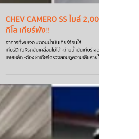
CHEV CAMERO SS ไมล์ 2,000
กิโล เกียร์พัง‼
อาการที่พบเจอ #ตอนน้ำมันเกียร์ร้อนใส่
เกียร์DกับRรถขับเคลื่อนไม่ได้ -ถ่ายน้ำมันเกียร์เจอ
เศษเหล็ก -ต้องผ่าเกียร์ตรวจสอบดูความเสียหายใน
เกียร...