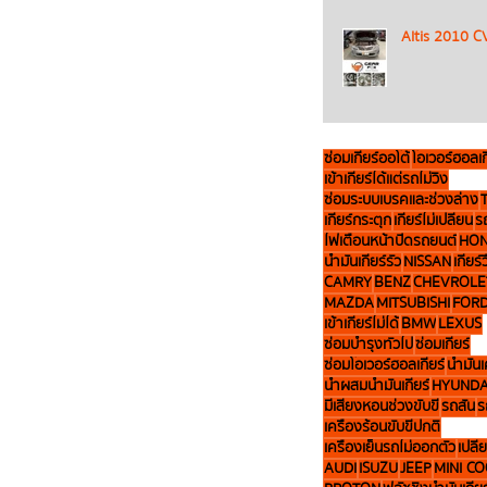
Altis 2010 C
ซ่อมเกียร์ออโต้
โอเวอร์ฮอลเก
เข้าเกียร์ได้แต่รถไม่วิ่ง
ซ่อมระบบเบรคและช่วงล่าง
เกียร์กระตุก
เกียร์ไม่เปลี่ยน
ร
ไฟเตือนหน้าปัดรถยนต์
HO
น้ำมันเกียร์รั่ว
NISSAN
เกียร์
CAMRY
BENZ
CHEVROLE
MAZDA
MITSUBISHI
FOR
เข้าเกียร์ไม่ได้
BMW
LEXUS
ซ่อมบำรุงทั่วไป
ซ่อมเกียร์
ซ่อมโอเวอร์ฮอลเกียร์
น้ำมันเ
น้ำผสมน้ำมันเกียร์
HYUNDA
มีเสียงหอนช่วงขับขี่
รถสั่น
ร
เครื่องร้อนขับขี่ปกติ
เครื่องเย็นรถไม่ออกตัว
เปลี่
AUDI
ISUZU
JEEP
MINI C