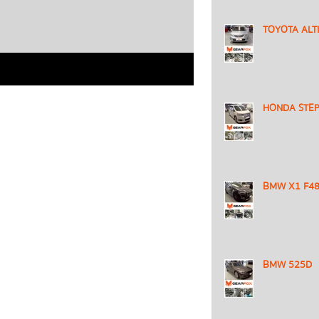
TOYOTA ALTI
HONDA STE
BMW X1 F4
BMW 525D