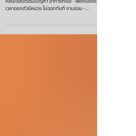
ฟ้อง P0741 ทอร์คคอนเวอร์
เตอร์มีปัญหา
HYUNDAI H1 ไฟเครื่องโชว์ ฟ้อง P0741 ทอร์ค
คอนเวอร์เตอร์มีปัญหา อาการที่เจอ - ไฟเครื่องโชว์ -
เวลาออกตัวมีหน่วง ไม่ออกทันที งานซ่อม -...