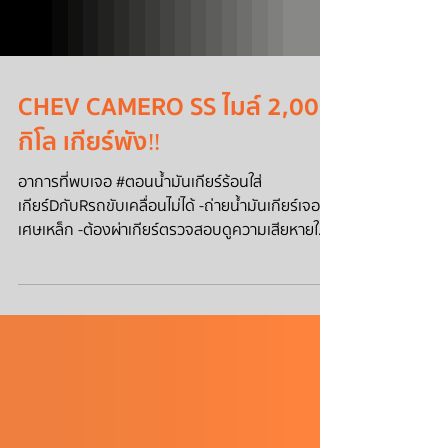
CHEV CAMERO SS ไมล์ 2,000
กิโล เกียร์พัง‼
อาการที่พบเจอ #ตอนน้ำมันเกียร์ร้อนใส่
เกียร์DกับRรถขับเคลื่อนไม่ได้ -ถ่ายน้ำมันเกียร์เจอ
เศษเหล็ก -ต้องผ่าเกียร์ตรวจสอบดูความเสียหายใน
เกียร...