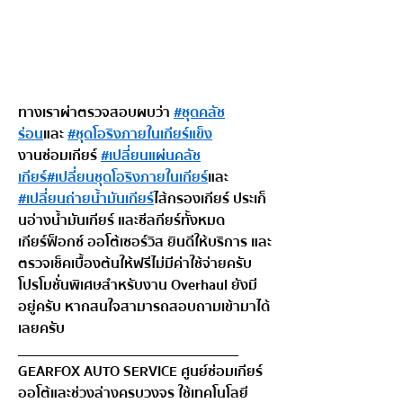
  ทางเราผ่าตรวจสอบผบว่า 
#ชุดคลัช
ร่อน
 และ 
#ชุดโอริงภายในเกียร์แข็ง
  งานซ่อมเกียร์ 
#เปลี่ยนแผ่นคลัช
เกียร์
#เปลี่ยนชุดโอริงภายในเกียร์
 และ 
#เปลี่ยนถ่ายน้ำมันเกียร์
 ไส้กรองเกียร์ ประเก็
นอ่างน้ำมันเกียร์ และซีลกียร์ทั้งหมด
 เกียร์ฟ็อกซ์ ออโต้เซอร์วิส ยินดีให้บริการ และ
ตรวจเช็คเบื้องต้นให้ฟรีไม่มีค่าใช้จ่ายครับ
 โปรโมชั่นพิเศษสำหรับงาน Overhaul ยังมี
อยู่ครับ หากสนใจสามารถสอบถามเข้ามาได้
เลยครับ
___________________________________
GEARFOX AUTO SERVICE ศูนย์ซ่อมเกียร์
ออโต้และช่วงล่างครบวงจร ใช้เทคโนโลยี