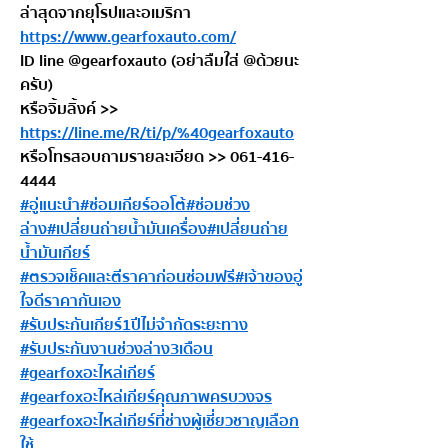
ล่าสุดจากยุโรปและอเมริกา 
https://www.gearfoxauto.com/
ID line @gearfoxauto (อย่าลืมใส่ @ด้วยนะ
ครับ)
หรือจิ้มลิ้งค์ >> 
https://line.me/R/ti/p/%40gearfoxauto
หรือโทรสอบถามรายละเอียด >> 061-416-
4444
#อู่แนะนำ
#ซ่อมเกียร์ออโต้
#ซ่อมช่วง
ล่าง
#เปลี่ยนถ่ายน้ำมันเครื่อง
#เปลี่ยนถ่าย
น้ำมันเกียร์
#ตรวจเช็คและตีราคาก่อนซ่อมฟรี
#เจ้าของอู่
ใจดีราคากันเอง
#รับประกันเกียร์1ปีไม่จำกัดระยะทาง
#รับประกันงานช่วงล่าง3เดือน
#gearfoxอะไหล่เกียร์
#gearfoxอะไหล่เกียร์คุณภาพครบวงจร
#gearfoxอะไหล่เกียร์ที่ช่างผู้เชี่ยวชาญเลือก
ใช้