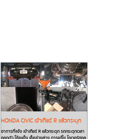
HONDA CIVIC เข้าเกียร์ R แล้วกระตุก
TOYOTA CAMRY น้ำมันเก
เกียร์ D แล้วรถไม่วิ่งต้อ
อาการที่แจ้ง เข้าเกียร์ R แล้วกระตุก รถกระตุกเวลา
ออกตัว โช้คแข็ง เช็คช่วงล่าง การแก้ไข โอเวอร์ฮอล